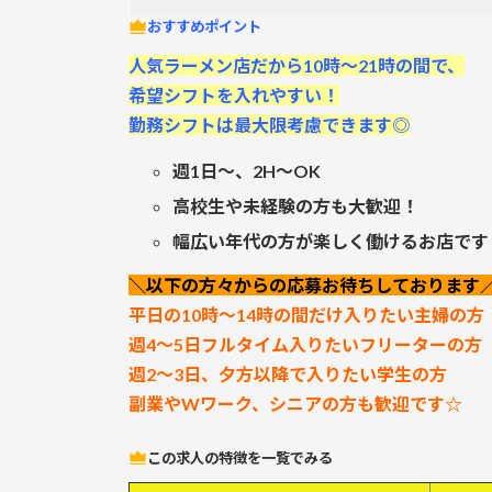
おすすめポイント
人気ラーメン店だから10時～21時の間で、
希望シフトを入れやすい！
勤務シフトは最大限考慮できます◎
週1日～、2H～OK
高校生や未経験の方も大歓迎！
幅広い年代の方が楽しく働けるお店です
＼以下の方々からの応募お待ちしております
平日の10時～14時の間だけ入りたい主婦の方
週4～5日フルタイム入りたいフリーターの方
週2～3日、夕方以降で
入りたい学生の方
副業やWワーク、シニアの方も歓迎です☆
この求人の特徴を一覧でみる