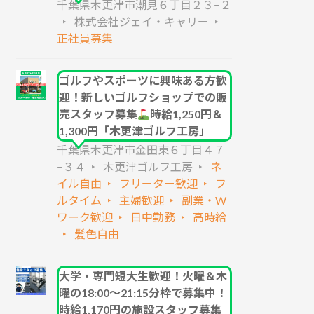
千葉県木更津市潮見６丁目２３−２
株式会社ジェイ・キャリー
正社員募集
ゴルフやスポーツに興味ある方歓
迎！新しいゴルフショップでの販
売スタッフ募集
時給1,250円＆
1,300円「木更津ゴルフ工房」
千葉県木更津市金田東６丁目４７
−３４
木更津ゴルフ工房
ネ
イル自由
フリーター歓迎
フ
ルタイム
主婦歓迎
副業・W
ワーク歓迎
日中勤務
高時給
髪色自由
大学・専門短大生歓迎！火曜＆木
曜の18:00～21:15分枠で募集中！
時給1,170円の施設スタッフ募集