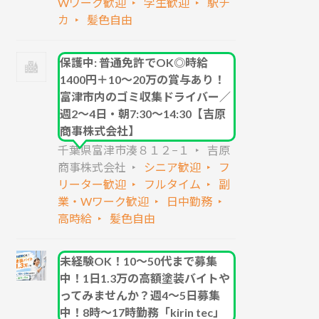
Wワーク歓迎
学生歓迎
駅チ
カ
髪色自由
保護中: 普通免許でOK◎時給
1400円＋10～20万の賞与あり！
富津市内のゴミ収集ドライバー／
週2～4日・朝7:30～14:30【吉原
商事株式会社】
千葉県富津市湊８１２−１
吉原
商事株式会社
シニア歓迎
フ
リーター歓迎
フルタイム
副
業・Wワーク歓迎
日中勤務
高時給
髪色自由
未経験OK！10～50代まで募集
中！1日1.3万の高額塗装バイトや
ってみませんか？週4～5日募集
中！8時～17時勤務「kirin tec」