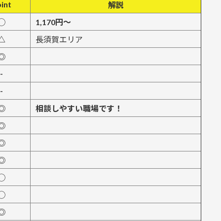
int
解説
◯
1,170円～
△
長須賀エリア
◎
-
-
◎
相談しやすい職場です！
◎
◎
◎
◯
◯
◎