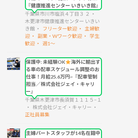
『健康推進センター いきいき館』
千葉県市川市塩浜４丁目３ ２
木更津市健康推進センター いきい
き館
フリーター歓迎
主婦歓
迎
副業・Wワーク歓迎
学生
歓迎
週1～
保護中: 未経験OK
海外に輸出す
る車の配車スケジュール調整のお
仕事！月給25.6万円~『配車管制
担当／株式会社ジェイ・キャリ
ー』
千葉県木更津市長須賀１１１５−１
株式会社ジェイ・キャリー
正社員募集
主婦パートスタッフが14名在籍中