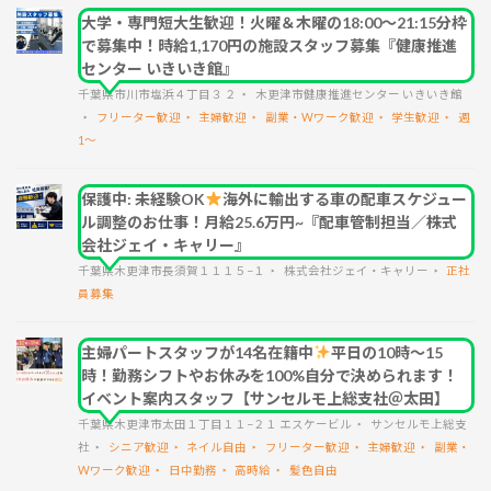
大学・専門短大生歓迎！火曜＆木曜の18:00～21:15分枠
で募集中！時給1,170円の施設スタッフ募集『健康推進
センター いきいき館』
千葉県市川市塩浜４丁目３ ２
木更津市健康推進センター いきいき館
フリーター歓迎
主婦歓迎
副業・Wワーク歓迎
学生歓迎
週
1～
保護中: 未経験OK
海外に輸出する車の配車スケジュー
ル調整のお仕事！月給25.6万円~『配車管制担当／株式
会社ジェイ・キャリー』
千葉県木更津市長須賀１１１５−１
株式会社ジェイ・キャリー
正社
員募集
主婦パートスタッフが14名在籍中
平日の10時～15
時！勤務シフトやお休みを100%自分で決められます！
イベント案内スタッフ【サンセルモ上総支社＠太田】
千葉県木更津市太田１丁目１１−２１ エスケービル
サンセルモ上総支
社
シニア歓迎
ネイル自由
フリーター歓迎
主婦歓迎
副業・
Wワーク歓迎
日中勤務
高時給
髪色自由