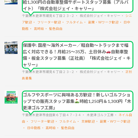
給1,300円の自動車整備サポートスタッフ募集（アルバ
イト）「株式会社ジェイ・キャリー」
千葉県木更津市潮見６丁目２３−２
株式会社ジェイ・キャリー
シニ
ア歓迎
フリーター歓迎
フルタイム
副業・Wワーク歓迎
日中
勤務
高時給
髪色自由
保護中: 国産～海外メーカー／軽自動～トラックまで幅
広く対応できる！月給25～35万、土日休み
自動車整
備・板金スタッフ募集（正社員）「株式会社ジェイ・キ
ャリー」
千葉県木更津市潮見６丁目２３−２
株式会社ジェイ・キャリー
正社
員募集
ゴルフやスポーツに興味ある方歓迎！新しいゴルフショ
ップでの販売スタッフ募集
時給1,250円＆1,300円「木
更津ゴルフ工房」
千葉県木更津市金田東６丁目４７−３４
木更津ゴルフ工房
ネイル自
由
フリーター歓迎
フルタイム
主婦歓迎
副業・Wワーク歓迎
日中勤務
高時給
髪色自由