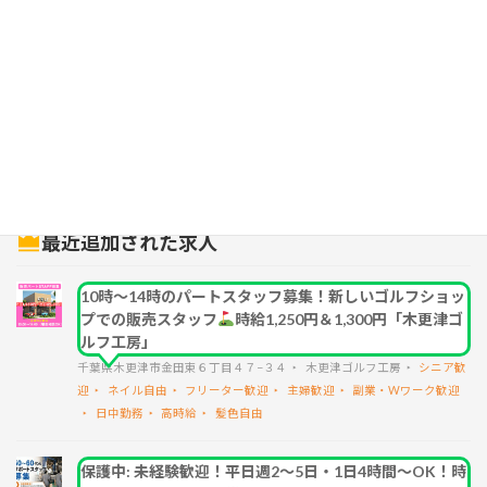
シフト相談◎10時～21時の間で2時間～スタッフ募集中！「ヤマト醤店」
2025年7月23日
検索
最近追加された求人
10時～14時のパートスタッフ募集！新しいゴルフショッ
プでの販売スタッフ
時給1,250円＆1,300円「木更津ゴ
ルフ工房」
千葉県木更津市金田東６丁目４７−３４
木更津ゴルフ工房
シニア歓
迎
ネイル自由
フリーター歓迎
主婦歓迎
副業・Wワーク歓迎
日中勤務
高時給
髪色自由
保護中: 未経験歓迎！平日週2～5日・1日4時間～OK！時