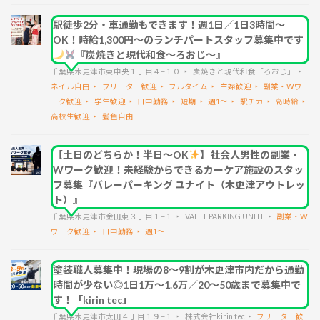
駅徒歩2分・車通勤もできます！週1日／1日3時間～
OK！時給1,300円～のランチパートスタッフ募集中です
『炭焼きと現代和食～ろおじ～』
千葉県木更津市東中央１丁目４−１０
炭焼きと現代和食「ろおじ」
ネイル自由
フリーター歓迎
フルタイム
主婦歓迎
副業・Wワ
ーク歓迎
学生歓迎
日中勤務
短期
週1～
駅チカ
高時給
高校生歓迎
髪色自由
【土日のどちらか！半日～OK
】社会人男性の副業・
Wワーク歓迎！未経験からできるカーケア施設のスタッ
フ募集『バレーパーキング ユナイト（木更津アウトレッ
ト）』
千葉県木更津市金田東３丁目１−１
VALET PARKING UNITE
副業・W
ワーク歓迎
日中勤務
週1～
塗装職人募集中！現場の8～9割が木更津市内だから通勤
時間が少ない◎1日1万～1.6万／20～50歳まで募集中で
す！「kirin tec」
千葉県木更津市太田４丁目１９−１
株式会社kirin tec
フリーター歓