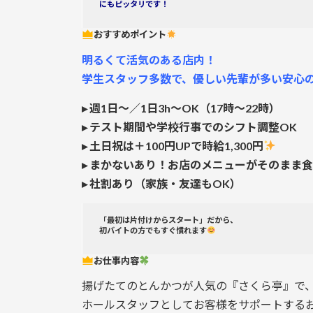
にもピッタリです！
おすすめポイント
明るくて活気のある店内！
学生スタッフ多数で、優しい先輩が多い安心
▸ 週1日～／1日3h～OK（17時～22時）
▸ テスト期間や学校行事でのシフト調整OK
▸ 土日祝は＋100円UPで時給1,300円
▸ まかないあり！お店のメニューがそのまま
▸ 社割あり（家族・友達もOK）
「最初は片付けからスタート」だから、
初バイトの方でもすぐ慣れます
お仕事内容
揚げたてのとんかつが人気の『さくら亭』で
ホールスタッフとしてお客様をサポートする