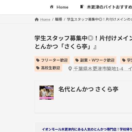
コ
ナ
Home
木更津のバイトおすす
ン
ビ
テ
ゲ
Home
職種
学生スタッフ募集中◎！片付けメインの
ン
ー
ツ
シ
学生スタッフ募集中◎！片付けメイ
へ
ョ
とんかつ「さくら亭」』
ス
ン
キ
に
ッ
移
フリーター歓迎
副業・Wワーク歓迎
学
プ
動
高校生歓迎
千葉県木更津市築地1-4 
名代とんかつ さくら亭
イオンモール木更津内にある人気のとんかつ専門店！
学校帰