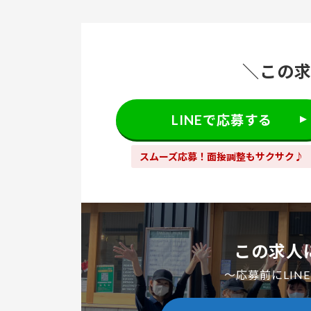
＼この
LINEで応募する
スムーズ応募！面接調整もサクサク♪
この求人
～応募前にLIN