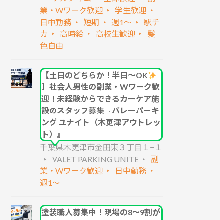
業・Wワーク歓迎
学生歓迎
日中勤務
短期
週1～
駅チ
カ
高時給
高校生歓迎
髪
色自由
【土日のどちらか！半日～OK
】社会人男性の副業・Wワーク歓
迎！未経験からできるカーケア施
設のスタッフ募集『バレーパーキ
ング ユナイト（木更津アウトレッ
ト）』
千葉県木更津市金田東３丁目１−１
VALET PARKING UNITE
副
業・Wワーク歓迎
日中勤務
週1～
塗装職人募集中！現場の8～9割が