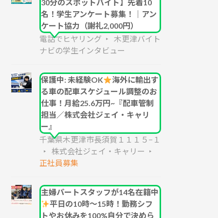
30分のスポットバイト】先着10
名！学生アンケート募集！｜アン
ケート協力（謝礼2,000円）
電話でヒヤリング
木更津バイト
ナビの学生インタビュー
保護中: 未経験OK
海外に輸出す
る車の配車スケジュール調整のお
仕事！月給25.6万円~『配車管制
担当／株式会社ジェイ・キャリ
ー』
千葉県木更津市長須賀１１１５−１
株式会社ジェイ・キャリー
正社員募集
主婦パートスタッフが14名在籍中
平日の10時～15時！勤務シフ
トやお休みを100%自分で決めら