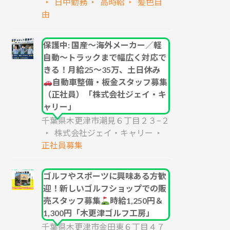
日中勤務
高時給
髪色自
由
保護中: 国産～海外メーカー／軽
自動～トラックまで幅広く対応で
きる！月給25～35万、土日休み
自動車整備・板金スタッフ募集
（正社員）「株式会社ジェイ・キ
ャリー」
千葉県木更津市潮見６丁目２３−２
株式会社ジェイ・キャリー
正社員募集
ゴルフやスポーツに興味ある方歓
迎！新しいゴルフショップでの販
売スタッフ募集
時給1,250円＆
1,300円「木更津ゴルフ工房」
千葉県木更津市金田東６丁目４７