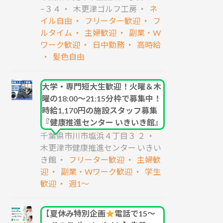
−３４
木更津ゴルフ工房
ネ
イル自由
フリーター歓迎
フ
ルタイム
主婦歓迎
副業・W
ワーク歓迎
日中勤務
高時給
髪色自由
大学・専門短大生歓迎！火曜＆木
曜の18:00～21:15分枠で募集中！
時給1,170円の施設スタッフ募集
『健康推進センター いきいき館』
千葉県市川市塩浜４丁目３ ２
木更津市健康推進センター いきい
き館
フリーター歓迎
主婦歓
迎
副業・Wワーク歓迎
学生
歓迎
週1～
【夏休み特別企画
電話で15〜