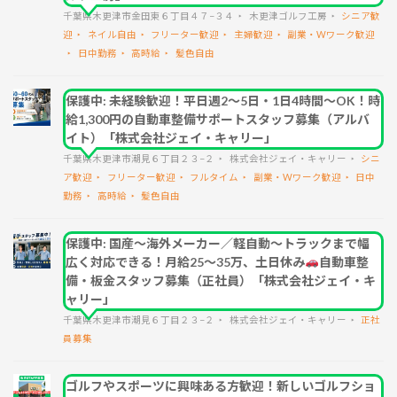
千葉県木更津市金田東６丁目４７−３４
木更津ゴルフ工房
シニア歓
迎
ネイル自由
フリーター歓迎
主婦歓迎
副業・Wワーク歓迎
日中勤務
高時給
髪色自由
保護中: 未経験歓迎！平日週2～5日・1日4時間～OK！時
給1,300円の自動車整備サポートスタッフ募集（アルバ
イト）「株式会社ジェイ・キャリー」
千葉県木更津市潮見６丁目２３−２
株式会社ジェイ・キャリー
シニ
ア歓迎
フリーター歓迎
フルタイム
副業・Wワーク歓迎
日中
勤務
高時給
髪色自由
保護中: 国産～海外メーカー／軽自動～トラックまで幅
広く対応できる！月給25～35万、土日休み
自動車整
備・板金スタッフ募集（正社員）「株式会社ジェイ・キ
ャリー」
千葉県木更津市潮見６丁目２３−２
株式会社ジェイ・キャリー
正社
員募集
ゴルフやスポーツに興味ある方歓迎！新しいゴルフショ