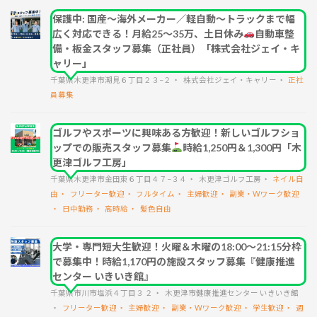
保護中: 国産～海外メーカー／軽自動～トラックまで幅
広く対応できる！月給25～35万、土日休み
自動車整
備・板金スタッフ募集（正社員）「株式会社ジェイ・キ
ャリー」
千葉県木更津市潮見６丁目２３−２
株式会社ジェイ・キャリー
正社
員募集
ゴルフやスポーツに興味ある方歓迎！新しいゴルフショ
ップでの販売スタッフ募集
時給1,250円＆1,300円「木
更津ゴルフ工房」
千葉県木更津市金田東６丁目４７−３４
木更津ゴルフ工房
ネイル自
由
フリーター歓迎
フルタイム
主婦歓迎
副業・Wワーク歓迎
日中勤務
高時給
髪色自由
大学・専門短大生歓迎！火曜＆木曜の18:00～21:15分枠
で募集中！時給1,170円の施設スタッフ募集『健康推進
センター いきいき館』
千葉県市川市塩浜４丁目３ ２
木更津市健康推進センター いきいき館
フリーター歓迎
主婦歓迎
副業・Wワーク歓迎
学生歓迎
週