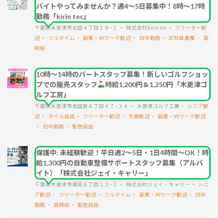
バイトやってみませんか？週4～5日募集中！8時～17時
勤務「kirin tec」
千葉県木更津市太田４丁目１９−１
株式会社kirin tec
フリーター歓
迎
フルタイム
副業・Wワーク歓迎
日中勤務
正社員募集
高
時給
10時～14時のパートスタッフ募集！新しいゴルフショッ
プでの販売スタッフ
時給1,200円＆1,250円「木更津ゴ
ルフ工房」
千葉県木更津市金田東６丁目４７−３４
木更津ゴルフ工房
シニア歓
迎
ネイル自由
フリーター歓迎
主婦歓迎
副業・Wワーク歓迎
日中勤務
髪色自由
保護中: 未経験歓迎！平日週2～5日・1日4時間～OK！時
給1,300円の自動車整備サポートスタッフ募集（アルバ
イト）「株式会社ジェイ・キャリー」
千葉県木更津市潮見６丁目２３−２
株式会社ジェイ・キャリー
シニ
ア歓迎
フリーター歓迎
フルタイム
副業・Wワーク歓迎
日中
勤務
高時給
髪色自由