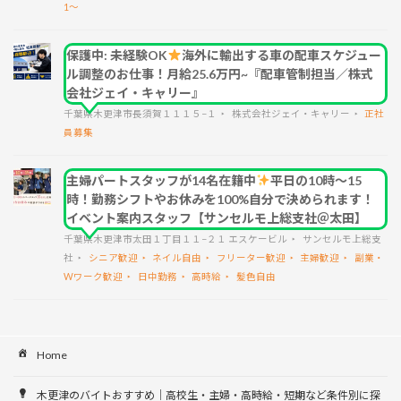
1～
保護中: 未経験OK
海外に輸出する車の配車スケジュー
ル調整のお仕事！月給25.6万円~『配車管制担当／株式
会社ジェイ・キャリー』
千葉県木更津市長須賀１１１５−１
株式会社ジェイ・キャリー
正社
員募集
主婦パートスタッフが14名在籍中
平日の10時～15
時！勤務シフトやお休みを100%自分で決められます！
イベント案内スタッフ【サンセルモ上総支社＠太田】
千葉県木更津市太田１丁目１１−２１ エスケービル
サンセルモ上総支
社
シニア歓迎
ネイル自由
フリーター歓迎
主婦歓迎
副業・
Wワーク歓迎
日中勤務
高時給
髪色自由
Home
木更津のバイトおすすめ｜高校生・主婦・高時給・短期など条件別に探