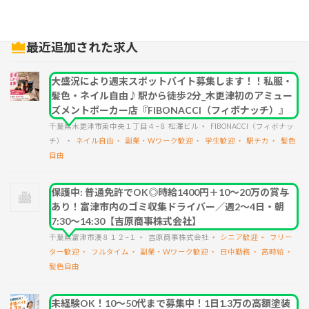
検索
最近追加された求人
大盛況により週末スポットバイト募集します！！私服・
髪色・ネイル自由♪駅から徒歩2分_木更津初のアミュー
ズメントポーカー店『FIBONACCI（フィボナッチ）』
千葉県木更津市東中央１丁目４−８ 松澤ビル
FIBONACCI（フィボナッ
チ）
ネイル自由
副業・Wワーク歓迎
学生歓迎
駅チカ
髪色
自由
保護中: 普通免許でOK◎時給1400円＋10～20万の賞与
あり！富津市内のゴミ収集ドライバー／週2～4日・朝
7:30～14:30【吉原商事株式会社】
千葉県富津市湊８１２−１
吉原商事株式会社
シニア歓迎
フリー
ター歓迎
フルタイム
副業・Wワーク歓迎
日中勤務
高時給
髪色自由
未経験OK！10～50代まで募集中！1日1.3万の高額塗装