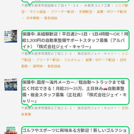
千葉県木更津市金田東６丁目４７−３４
木更津ゴルフ工房
シニア歓
迎
ネイル自由
フリーター歓迎
主婦歓迎
副業・Wワーク歓迎
日中勤務
髪色自由
保護中: 未経験歓迎！平日週2～5日・1日4時間～OK！時
給1,300円の自動車整備サポートスタッフ募集（アルバ
イト）「株式会社ジェイ・キャリー」
千葉県木更津市潮見６丁目２３−２
株式会社ジェイ・キャリー
シニ
ア歓迎
フリーター歓迎
フルタイム
副業・Wワーク歓迎
日中
勤務
高時給
髪色自由
保護中: 国産～海外メーカー／軽自動～トラックまで幅
広く対応できる！月給25～35万、土日休み
自動車整
備・板金スタッフ募集（正社員）「株式会社ジェイ・キ
ャリー」
千葉県木更津市潮見６丁目２３−２
株式会社ジェイ・キャリー
正社
員募集
ゴルフやスポーツに興味ある方歓迎！新しいゴルフショ