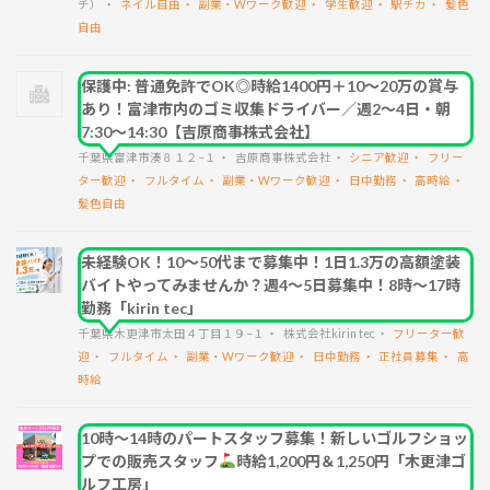
チ）
ネイル自由
副業・Wワーク歓迎
学生歓迎
駅チカ
髪色
自由
保護中: 普通免許でOK◎時給1400円＋10～20万の賞与
あり！富津市内のゴミ収集ドライバー／週2～4日・朝
7:30～14:30【吉原商事株式会社】
千葉県富津市湊８１２−１
吉原商事株式会社
シニア歓迎
フリー
ター歓迎
フルタイム
副業・Wワーク歓迎
日中勤務
高時給
髪色自由
未経験OK！10～50代まで募集中！1日1.3万の高額塗装
バイトやってみませんか？週4～5日募集中！8時～17時
勤務「kirin tec」
千葉県木更津市太田４丁目１９−１
株式会社kirin tec
フリーター歓
迎
フルタイム
副業・Wワーク歓迎
日中勤務
正社員募集
高
時給
10時～14時のパートスタッフ募集！新しいゴルフショッ
プでの販売スタッフ
時給1,200円＆1,250円「木更津ゴ
ルフ工房」