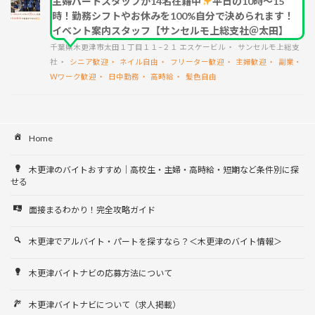
主婦パートスタッフが14名在籍中
平日の10時～15
時！勤務シフトやお休みを100%自分で決められます！
イベント案内スタッフ【サンセルモ上総支社＠太田】
千葉県木更津市太田１丁目１１−２１ エスケービル
サンセルモ上総支
社
シニア歓迎
ネイル自由
フリーター歓迎
主婦歓迎
副業・
Wワーク歓迎
日中勤務
高時給
髪色自由
Home
木更津のバイトおすすめ｜高校生・主婦・高時給・短期など条件別に探
せる
面接まるわかり！完全攻略ガイド
木更津でアルバイト・パートを探すなら？＜木更津のバイト情報＞
木更津バイトナビの応募方法について
木更津バイトナビについて（求人掲載）