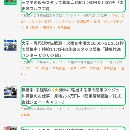
ップでの販売スタッフ募集
時給1,250円＆1,300円「木
更津ゴルフ工房」
千葉県木更津市金田東６丁目４７−３４
木更津ゴルフ工房
ネイル自
由
フリーター歓迎
フルタイム
主婦歓迎
副業・Wワーク歓迎
日中勤務
高時給
髪色自由
大学・専門短大生歓迎！火曜＆木曜の18:00～21:15分枠
で募集中！時給1,170円の施設スタッフ募集『健康推進
センター いきいき館』
千葉県市川市塩浜４丁目３ ２
木更津市健康推進センター いきいき館
フリーター歓迎
主婦歓迎
副業・Wワーク歓迎
学生歓迎
週
1～
保護中: 未経験OK
海外に輸出する車の配車スケジュー
ル調整のお仕事！月給25.6万円~『配車管制担当／株式
会社ジェイ・キャリー』
千葉県木更津市長須賀１１１５−１
株式会社ジェイ・キャリー
正社
員募集