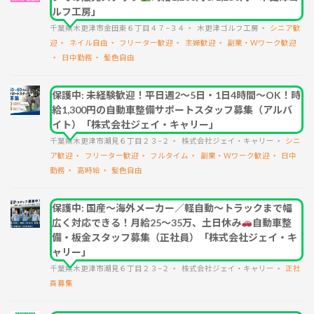
ルフ工房」
千葉県木更津市金田東６丁目４７−３４
木更津ゴルフ工房
シニア歓
迎
ネイル自由
フリーター歓迎
主婦歓迎
副業・Wワーク歓迎
日中勤務
髪色自由
保護中: 未経験歓迎！平日週2～5日・1日4時間～OK！時
給1,300円の自動車整備サポートスタッフ募集（アルバ
イト）「株式会社ジェイ・キャリー」
千葉県木更津市潮見６丁目２３−２
株式会社ジェイ・キャリー
シニ
ア歓迎
フリーター歓迎
フルタイム
副業・Wワーク歓迎
日中
勤務
高時給
髪色自由
保護中: 国産～海外メーカー／軽自動～トラックまで幅
広く対応できる！月給25～35万、土日休み
自動車整
備・板金スタッフ募集（正社員）「株式会社ジェイ・キ
ャリー」
千葉県木更津市潮見６丁目２３−２
株式会社ジェイ・キャリー
正社
員募集