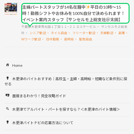
主婦パートスタッフが14名在籍中
平日の10時～15
時！勤務シフトやお休みを100%自分で決められます！
イベント案内スタッフ【サンセルモ上総支社＠太田】
千葉県木更津市太田１丁目１１−２１ エスケービル
サンセルモ上総支
社
シニア歓迎
ネイル自由
フリーター歓迎
主婦歓迎
副業・
Wワーク歓迎
日中勤務
高時給
髪色自由
Home
木更津のバイトおすすめ｜高校生・主婦・高時給・短期など条件別に探
せる
面接まるわかり！完全攻略ガイド
木更津でアルバイト・パートを探すなら？＜木更津のバイト情報＞
木更津バイトナビの応募方法について