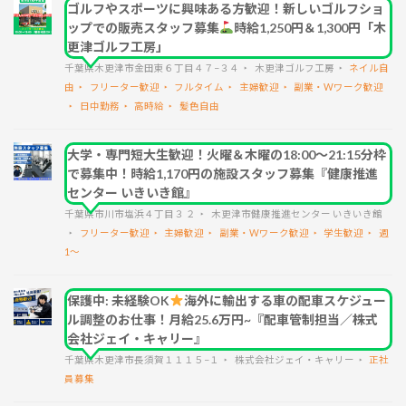
ゴルフやスポーツに興味ある方歓迎！新しいゴルフショ
ップでの販売スタッフ募集
時給1,250円＆1,300円「木
更津ゴルフ工房」
千葉県木更津市金田東６丁目４７−３４
木更津ゴルフ工房
ネイル自
由
フリーター歓迎
フルタイム
主婦歓迎
副業・Wワーク歓迎
日中勤務
高時給
髪色自由
大学・専門短大生歓迎！火曜＆木曜の18:00～21:15分枠
で募集中！時給1,170円の施設スタッフ募集『健康推進
センター いきいき館』
千葉県市川市塩浜４丁目３ ２
木更津市健康推進センター いきいき館
フリーター歓迎
主婦歓迎
副業・Wワーク歓迎
学生歓迎
週
1～
保護中: 未経験OK
海外に輸出する車の配車スケジュー
ル調整のお仕事！月給25.6万円~『配車管制担当／株式
会社ジェイ・キャリー』
千葉県木更津市長須賀１１１５−１
株式会社ジェイ・キャリー
正社
員募集