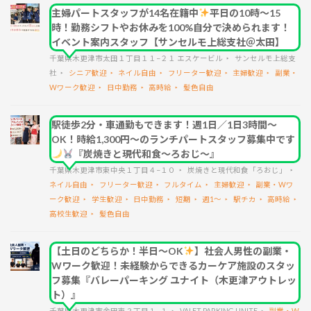
主婦パートスタッフが14名在籍中
平日の10時～15
時！勤務シフトやお休みを100%自分で決められます！
イベント案内スタッフ【サンセルモ上総支社＠太田】
千葉県木更津市太田１丁目１１−２１ エスケービル
サンセルモ上総支
社
シニア歓迎
ネイル自由
フリーター歓迎
主婦歓迎
副業・
Wワーク歓迎
日中勤務
高時給
髪色自由
駅徒歩2分・車通勤もできます！週1日／1日3時間～
OK！時給1,300円～のランチパートスタッフ募集中です
『炭焼きと現代和食～ろおじ～』
千葉県木更津市東中央１丁目４−１０
炭焼きと現代和食「ろおじ」
ネイル自由
フリーター歓迎
フルタイム
主婦歓迎
副業・Wワ
ーク歓迎
学生歓迎
日中勤務
短期
週1～
駅チカ
高時給
高校生歓迎
髪色自由
【土日のどちらか！半日～OK
】社会人男性の副業・
Wワーク歓迎！未経験からできるカーケア施設のスタッ
フ募集『バレーパーキング ユナイト（木更津アウトレッ
ト）』
千葉県木更津市金田東３丁目１−１
VALET PARKING UNITE
副業・W