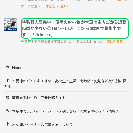
ワーク歓迎
日中勤務
週1～
塗装職人募集中！現場の8～9割が木更津市内だから通勤
時間が少ない◎1日1～1.6万／20～50歳まで募集中で
す！「kirin tec」
千葉県木更津市太田４丁目１９−１
株式会社kirin tec
正社員募集
Home
木更津のバイトおすすめ｜高校生・主婦・高時給・短期など条件別に探
せる
面接まるわかり！完全攻略ガイド
木更津でアルバイト・パートを探すなら？＜木更津のバイト情報＞
木更津バイトナビの応募方法について