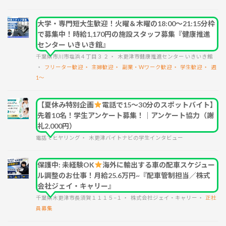
大学・専門短大生歓迎！火曜＆木曜の18:00～21:15分枠
で募集中！時給1,170円の施設スタッフ募集『健康推進
センター いきいき館』
千葉県市川市塩浜４丁目３ ２
木更津市健康推進センター いきいき館
フリーター歓迎
主婦歓迎
副業・Wワーク歓迎
学生歓迎
週
1～
【夏休み特別企画
電話で15〜30分のスポットバイト】
先着10名！学生アンケート募集！｜アンケート協力（謝
礼2,000円）
電話でヒヤリング
木更津バイトナビの学生インタビュー
保護中: 未経験OK
海外に輸出する車の配車スケジュー
ル調整のお仕事！月給25.6万円~『配車管制担当／株式
会社ジェイ・キャリー』
千葉県木更津市長須賀１１１５−１
株式会社ジェイ・キャリー
正社
員募集