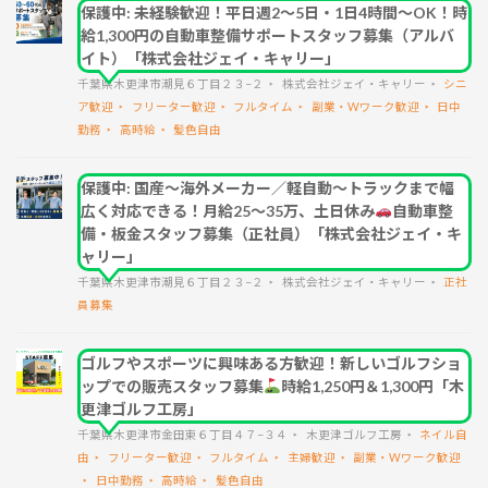
保護中: 未経験歓迎！平日週2～5日・1日4時間～OK！時
給1,300円の自動車整備サポートスタッフ募集（アルバ
イト）「株式会社ジェイ・キャリー」
千葉県木更津市潮見６丁目２３−２
株式会社ジェイ・キャリー
シニ
ア歓迎
フリーター歓迎
フルタイム
副業・Wワーク歓迎
日中
勤務
高時給
髪色自由
保護中: 国産～海外メーカー／軽自動～トラックまで幅
広く対応できる！月給25～35万、土日休み
自動車整
備・板金スタッフ募集（正社員）「株式会社ジェイ・キ
ャリー」
千葉県木更津市潮見６丁目２３−２
株式会社ジェイ・キャリー
正社
員募集
ゴルフやスポーツに興味ある方歓迎！新しいゴルフショ
ップでの販売スタッフ募集
時給1,250円＆1,300円「木
更津ゴルフ工房」
千葉県木更津市金田東６丁目４７−３４
木更津ゴルフ工房
ネイル自
由
フリーター歓迎
フルタイム
主婦歓迎
副業・Wワーク歓迎
日中勤務
高時給
髪色自由