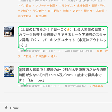
千葉県木更津市東中央１丁目４−１０
炭焼きと現代和食「ろおじ」
ネイル自由
フリーター歓迎
フルタイム
主婦歓迎
副業・Wワ
ーク歓迎
学生歓迎
日中勤務
短期
週1～
駅チカ
高時給
高校生歓迎
髪色自由
【土日のどちらか！半日～OK
】社会人男性の副業・
Wワーク歓迎！未経験からできるカーケア施設のスタッ
フ募集『バレーパーキング ユナイト（木更津アウトレッ
ト）』
千葉県木更津市金田東３丁目１−１
VALET PARKING UNITE
副業・W
ワーク歓迎
日中勤務
週1～
塗装職人募集中！現場の8～9割が木更津市内だから通勤
時間が少ない◎1日1～1.6万／20～50歳まで募集中で
す！「kirin tec」
千葉県木更津市太田４丁目１９−１
株式会社kirin tec
正社員募集
Home