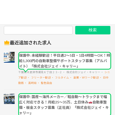
検索
最近追加された求人
保護中: 未経験歓迎！平日週2～5日・1日4時間～OK！時
給1,300円の自動車整備サポートスタッフ募集（アルバ
イト）「株式会社ジェイ・キャリー」
千葉県木更津市潮見６丁目２３−２
株式会社ジェイ・キャリー
シニ
ア歓迎
フリーター歓迎
フルタイム
副業・Wワーク歓迎
日中
勤務
高時給
髪色自由
保護中: 国産～海外メーカー／軽自動～トラックまで幅
広く対応できる！月給25～35万、土日休み
自動車整
備・板金スタッフ募集（正社員）「株式会社ジェイ・キ
ャリー」