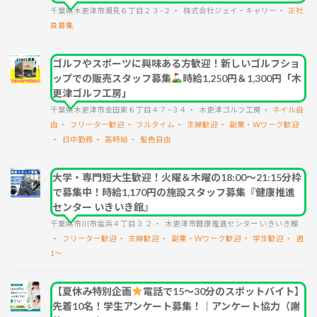
千葉県木更津市潮見６丁目２３−２
株式会社ジェイ・キャリー
正社
員募集
ゴルフやスポーツに興味ある方歓迎！新しいゴルフショ
ップでの販売スタッフ募集
時給1,250円＆1,300円「木
更津ゴルフ工房」
千葉県木更津市金田東６丁目４７−３４
木更津ゴルフ工房
ネイル自
由
フリーター歓迎
フルタイム
主婦歓迎
副業・Wワーク歓迎
日中勤務
高時給
髪色自由
大学・専門短大生歓迎！火曜＆木曜の18:00～21:15分枠
で募集中！時給1,170円の施設スタッフ募集『健康推進
センター いきいき館』
千葉県市川市塩浜４丁目３ ２
木更津市健康推進センター いきいき館
フリーター歓迎
主婦歓迎
副業・Wワーク歓迎
学生歓迎
週
1～
【夏休み特別企画
電話で15〜30分のスポットバイト】
先着10名！学生アンケート募集！｜アンケート協力（謝