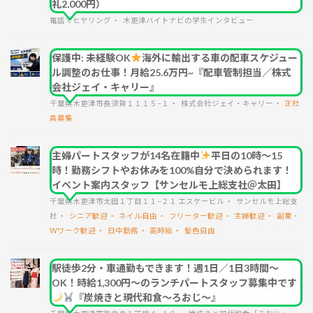
礼2,000円）
電話でヒヤリング
木更津バイトナビの学生インタビュー
保護中: 未経験OK
海外に輸出する車の配車スケジュー
ル調整のお仕事！月給25.6万円~『配車管制担当／株式
会社ジェイ・キャリー』
千葉県木更津市長須賀１１１５−１
株式会社ジェイ・キャリー
正社
員募集
主婦パートスタッフが14名在籍中
平日の10時～15
時！勤務シフトやお休みを100%自分で決められます！
イベント案内スタッフ【サンセルモ上総支社＠太田】
千葉県木更津市太田１丁目１１−２１ エスケービル
サンセルモ上総支
社
シニア歓迎
ネイル自由
フリーター歓迎
主婦歓迎
副業・
Wワーク歓迎
日中勤務
高時給
髪色自由
駅徒歩2分・車通勤もできます！週1日／1日3時間～
OK！時給1,300円～のランチパートスタッフ募集中です
『炭焼きと現代和食～ろおじ～』