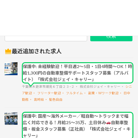
検索
最近追加された求人
保護中: 未経験歓迎！平日週2～5日・1日4時間～OK！時
給1,300円の自動車整備サポートスタッフ募集（アルバ
イト）「株式会社ジェイ・キャリー」
千葉県木更津市潮見６丁目２３−２
株式会社ジェイ・キャリー
シニ
ア歓迎
フリーター歓迎
フルタイム
副業・Wワーク歓迎
日中
勤務
高時給
髪色自由
保護中: 国産～海外メーカー／軽自動～トラックまで幅
広く対応できる！月給25～35万、土日休み
自動車整
備・板金スタッフ募集（正社員）「株式会社ジェイ・キ
ャリー」