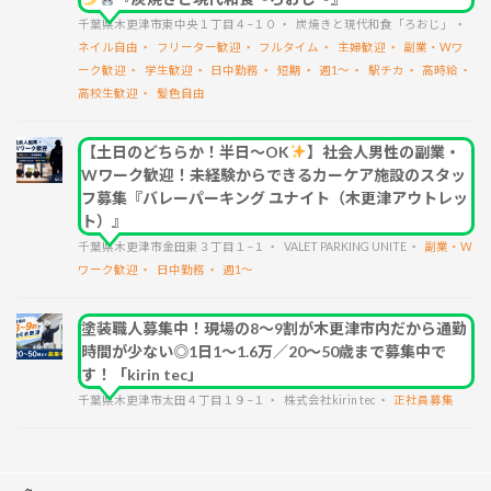
千葉県木更津市東中央１丁目４−１０
炭焼きと現代和食「ろおじ」
ネイル自由
フリーター歓迎
フルタイム
主婦歓迎
副業・Wワ
ーク歓迎
学生歓迎
日中勤務
短期
週1～
駅チカ
高時給
高校生歓迎
髪色自由
【土日のどちらか！半日～OK
】社会人男性の副業・
Wワーク歓迎！未経験からできるカーケア施設のスタッ
フ募集『バレーパーキング ユナイト（木更津アウトレッ
ト）』
千葉県木更津市金田東３丁目１−１
VALET PARKING UNITE
副業・W
ワーク歓迎
日中勤務
週1～
塗装職人募集中！現場の8～9割が木更津市内だから通勤
時間が少ない◎1日1～1.6万／20～50歳まで募集中で
す！「kirin tec」
千葉県木更津市太田４丁目１９−１
株式会社kirin tec
正社員募集