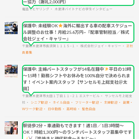
ー協力（謝礼2,000円）
電話でヒヤリング
木更津バイトナビの学生インタビュー
保護中: 未経験OK
海外に輸出する車の配車スケジュー
ル調整のお仕事！月給25.6万円~『配車管制担当／株式
会社ジェイ・キャリー』
千葉県木更津市長須賀１１１５−１
株式会社ジェイ・キャリー
正社
員募集
保護中: 主婦パートスタッフが14名在籍中
平日の10時
～15時！勤務シフトやお休みを100%自分で決められま
す！イベント案内スタッフ【サンセルモ上総支社＠太
田】
千葉県木更津市太田１丁目１１−２１ エスケービル
サンセルモ上総支
社
シニア歓迎
ネイル自由
フリーター歓迎
主婦歓迎
副業・
Wワーク歓迎
日中勤務
高時給
髪色自由
駅徒歩2分・車通勤もできます！週1日／1日3時間～
OK！時給1,300円～のランチパートスタッフ募集中です
『炭焼きと現代和食～ろおじ～』