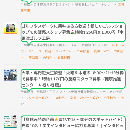
千葉県木更津市潮見６丁目２３−２
株式会社ジェイ・キャリー
正社
員募集
ゴルフやスポーツに興味ある方歓迎！新しいゴルフショ
ップでの販売スタッフ募集
時給1,250円＆1,300円「木
更津ゴルフ工房」
千葉県木更津市金田東６丁目４７−３４
木更津ゴルフ工房
ネイル自
由
フリーター歓迎
フルタイム
主婦歓迎
副業・Wワーク歓迎
日中勤務
高時給
髪色自由
大学・専門短大生歓迎！火曜＆木曜の18:00～21:15分枠
で募集中！時給1,170円の施設スタッフ募集『健康推進
センター いきいき館』
千葉県市川市塩浜４丁目３ ２
木更津市健康推進センター いきいき館
フリーター歓迎
主婦歓迎
副業・Wワーク歓迎
学生歓迎
週
1～
【夏休み特別企画
電話で15〜30分のスポットバイト】
先着10名！学生インタビュー協力者募集！｜インタビュ